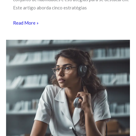
Este artigo aborda cinco estratégias
Read More »
Habilidades
do
Futuro
em
Alta:
O
Que
Jovens
Devem
Aprender
Agora