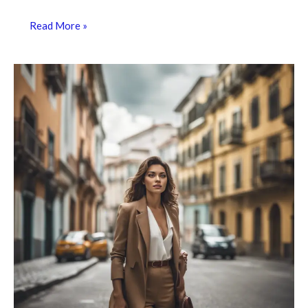
Read More »
Como
Superar
a
Ansiedade
e
Alavancar
Sua
Carreira
Profissional