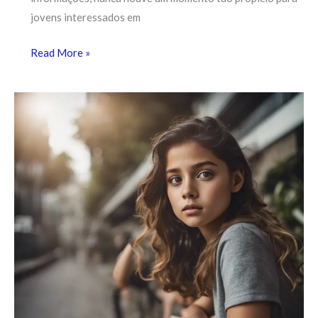
jovens interessados em
Read More »
Como
Escolher
a
Carreira
Certa:
7
Dicas
Infalíveis
para
Jovens
em
Dúvida