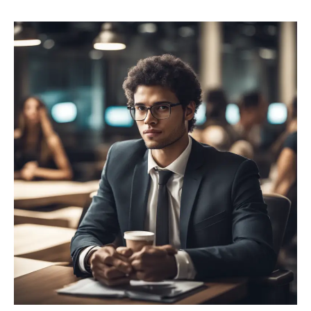
Networking
para
Jovens:
Como
Construir
Conexões
Profissionais
de
Valor