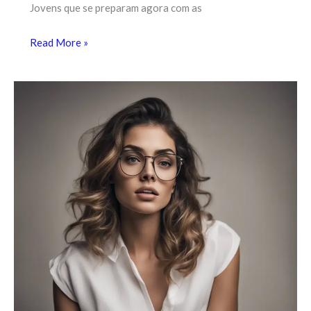
Jovens que se preparam agora com as
Read More »
Empreendedorismo
Jovem:
10
Passos
para
Tirar
Suas
Ideias
do
Papel