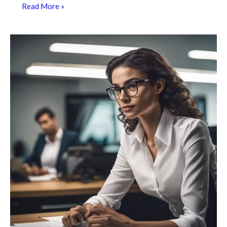
Read More »
Soft
Skills
que
Fazem
Diferença:
As
7
Mais
Procuradas
por
Empresas
em
2025