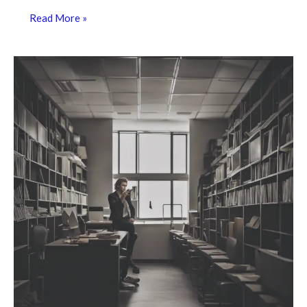
Read More »
Estágio
ou
Faculdade?
Como
Fazer
a
Escolha
Certa
para
Sua
Carreira