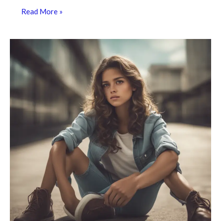
Read More »
Primeiro
Emprego:
5
Estratégias
para
Jovens
Conquistarem
Vagas
Desejadas