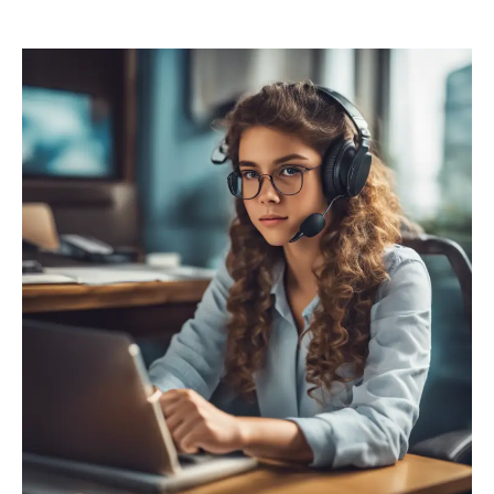
Trabalho
Remoto
para
Jovens:
Oportunidades
que
Você
Pode
Aproveitar
em
2025