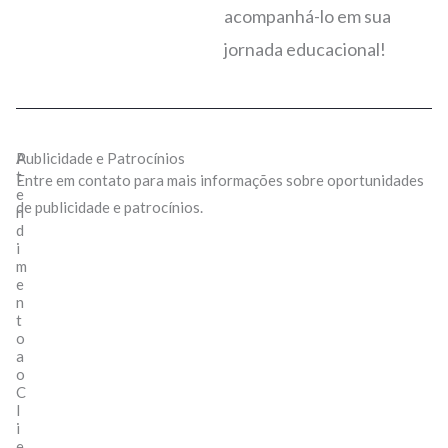
acompanhá-lo em sua
jornada educacional!
A
Publicidade e Patrocínios
t
Entre em contato para mais informações sobre oportunidades
e
de publicidade e patrocínios.
n
d
i
m
e
n
t
o
a
o
C
l
i
e