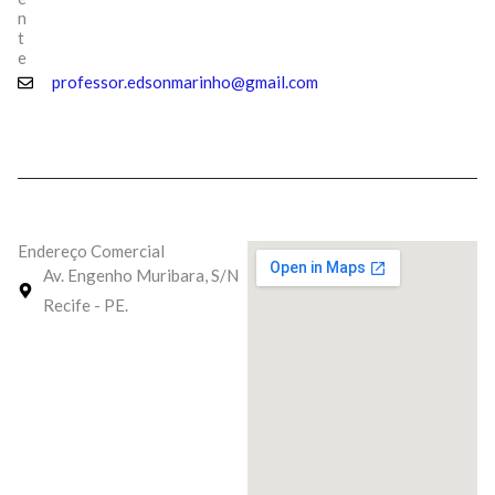
n
t
e
professor.edsonmarinho@gmail.com
Endereço Comercial
Av. Engenho Muribara, S/N
Recife - PE.