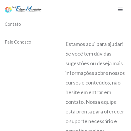
Ir
para
o
Contato
conteúdo
Fale Conosco
Estamos aqui para ajudar!
Se você tem dúvidas,
sugestões ou deseja mais
informações sobre nossos
cursos e conteúdos, não
hesite em entrar em
contato. Nossa equipe
está pronta para oferecer
o suporte necessário e
garantir a melhor